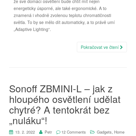
že své domácí osvětlení bude chtít mít nejen
energeticky úsporné, ale také ergonomické. A to
znamená i vhodně zvolenou teplotu chromatičnosti
světla. To by se mělo dít automaticky, a to právě umí
„Adaptive Lighting“.
Pokračovat ve čtení
Sonoff ZBMINI-L – jak z
hloupého osvětlení udělat
chytré? A tentokrát bez
„nuláku“!
,
13. 2. 2022
Petr
12 Comments
Gadgets
Home