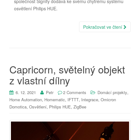
společnost Signify dodává ke svému chytrému systému
osvětlení Philips HUE.
Pokračovat ve čtení
Capricorn, světelný objekt
z vlastní dílny
,
6. 12. 2021
Petr
2 Comments
Domácí projekty
,
,
,
,
Home Automation
Homematic
IFTTT
Integrace
Omicron
,
,
,
Domotica
Osvětlení
Philips HUE
ZigBee