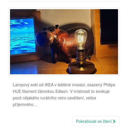
Lampový sokl od IKEA v leštěné mosazi, osazený Philips
HUE filament žárovkou Edison. V místnosti to evokuje
pocit nějakého rurálního retro osvětlení, velice
příjemného…
Pokračovat ve čtení