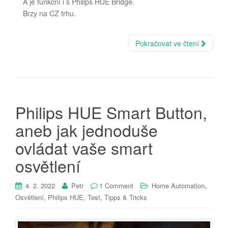
A je funkční i s Philips HUE Bridge.
Brzy na CZ trhu.
Pokračovat ve čtení
Philips HUE Smart Button,
aneb jak jednoduše
ovládat vaše smart
osvětlení
,
4. 2. 2022
Petr
1 Comment
Home Automation
,
,
,
Osvětlení
Philips HUE
Test
Tipps & Tricks