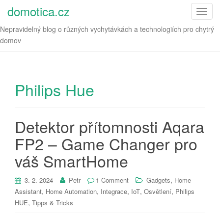
domotica.cz
T
o
Nepravidelný blog o různých vychytávkách a technologiích pro chytrý
g
domov
g
l
e
n
Philips Hue
a
v
i
Detektor přítomnosti Aqara
g
FP2 – Game Changer pro
a
t
váš SmartHome
i
o
,
3. 2. 2024
Petr
1 Comment
Gadgets
Home
n
,
,
,
,
,
Assistant
Home Automation
Integrace
IoT
Osvětlení
Philips
,
HUE
Tipps & Tricks