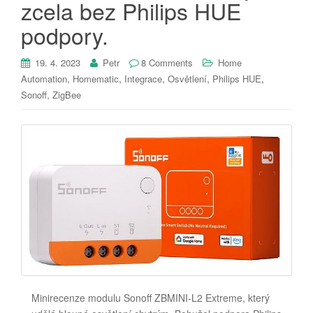
zcela bez Philips HUE
podpory.
19. 4. 2023
Petr
8 Comments
Home
,
,
,
,
,
Automation
Homematic
Integrace
Osvětlení
Philips HUE
,
Sonoff
ZigBee
Minirecenze modulu Sonoff ZBMINI-L2 Extreme, který