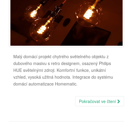
Malý domácí projekt chytrého světelného objektu z
dubového masivu s retro designem, osazený Philips
HUE světelnými zdroji. Komfortní funkce, unikátní
vzhled, vysoká užitná hodnota. Integrace do systému
domácí automatizace Homematic.
Pokračovat ve čtení