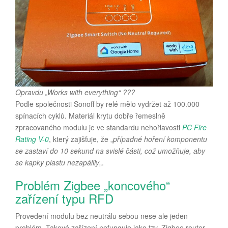
Opravdu „Works with everything“ ???
Podle společnosti Sonoff by relé mělo vydržet až 100.000
spínacích cyklů. Materiál krytu dobře řemeslně
zpracovaného modulu je ve standardu nehořlavosti
PC Fire
Rating V-0
, který zajišťuje, že „
případné hoření komponentu
se zastaví do 10 sekund na svislé části, což umožňuje, aby
se kapky plastu nezapálily
„.
Problém Zigbee „koncového“
zařízení typu RFD
Provedení modulu bez neutrálu sebou nese ale jeden
problém. Takové zařízení nefunguje jako tzv. Zigbee router