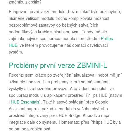
změnilo, zlepšilo?
Fungování první verze modulu „bez nuláku“ bylo bezchybné,
nicméně velikost modulu trochu komplikovala možnost
bezproblémové zástavby do běžných stávajících
podomítkových krabic s hloubkou 4cm. Tehdy mě ale
zajímala nejvíce spolupráce modulu s prostředím
Philips
HUE
, ve kterém provozujeme náš domácí osvětlovací
systém.
Problémy první verze ZBMINI-L
Recenzi jsem krátce po zveřejnění aktualizoval, neboť mě jiní
uživatelé upozornili na problémy, které se mě samému
vyskytly až za běžného provozu. A to v dost nespolehlivé
spolupráci modulu s aplikacemi prostředí Philips HUE (nativní
i
HUE Essentials
). Také hlasové ovládání přes Google
Assistant hapruje pokud je modul do vašeho chytrého
prostředí integrovaný přes HUE Bridge. Kupodivu např.
integrace dále do systému Homematic přes Philips HUE byla
potom bezproblémová.