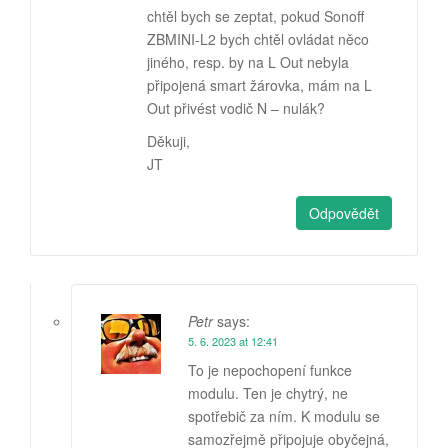
chtěl bych se zeptat, pokud Sonoff
ZBMINI-L2 bych chtěl ovládat něco
jiného, resp. by na L Out nebyla
připojená smart žárovka, mám na L
Out přivést vodič N – nulák?
Děkuji,
JT
Odpovědět
Petr
says:
5. 6. 2023 at 12:41
To je nepochopení funkce
modulu. Ten je chytrý, ne
spotřebič za ním. K modulu se
samozřejmě připojuje obyčejná,