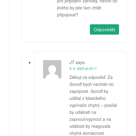
pro připojení žárovky, nevím co
jiného by jste tam chtěl
připojovat?
Odpovědět
JT
says:
5. 6. 2023 at 23:11
Děkuji za odpověď. Za
Sonoff bych nechtěl nic
zapojovat. Sonoff by
udělal z klasického
vypínače chytrý – posílal
by události na
zapnout/vypnout a na
události by reagovala
chytrá domácnost