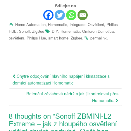
Sdílejte na
,
,
,
,
Home Automation
Homematic
Integrace
Osvětlení
Philips
,
,
,
,
,
HUE
Sonoff
ZigBee
DIY
Homematic
Omicron Domotica
,
,
,
.
.
osvětlení
Philips Hue
smart home
Zigbee
permalink
Post
Chytré odpojování hlavního napájení klimatizace s
navigation
domácí automatizací Homematic
Retenční závlahová nádrž a jak ji kontrolovat přes
Homematic.
8 thoughts on “
Sonoff ZBMINI-L2
Extreme – jak z hloupého osvětlení
udělat chytré podruhé. Opět bez