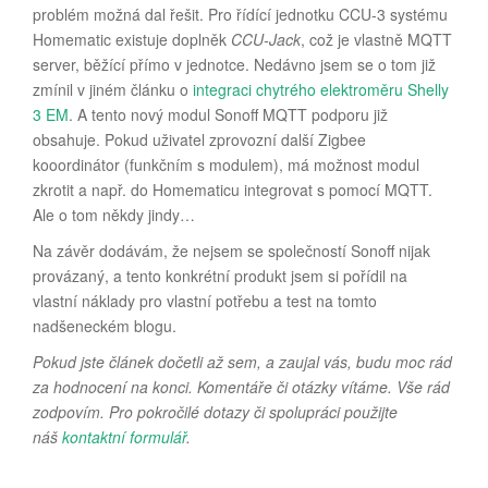
problém možná dal řešit. Pro řídící jednotku CCU-3 systému
Homematic existuje doplněk
CCU-Jack
, což je vlastně MQTT
server, běžící přímo v jednotce. Nedávno jsem se o tom již
zmínil v jiném článku o
integraci chytrého elektroměru Shelly
3 EM
. A tento nový modul Sonoff MQTT podporu již
obsahuje. Pokud uživatel zprovozní další Zigbee
kooordinátor (funkčním s modulem), má možnost modul
zkrotit a např. do Homematicu integrovat s pomocí MQTT.
Ale o tom někdy jindy…
Na závěr dodávám, že nejsem se společností Sonoff nijak
provázaný, a tento konkrétní produkt jsem si pořídil na
vlastní náklady pro vlastní potřebu a test na tomto
nadšeneckém blogu.
Pokud jste článek dočetli až sem, a zaujal vás, budu moc rád
za hodnocení na konci. Komentáře či otázky vítáme. Vše rád
zodpovím. Pro pokročilé dotazy či spolupráci použijte
náš
kontaktní formulář
.