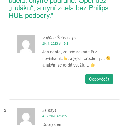
„nuláku“, a nyní zcela bez Philips
HUE podpory.
”
Vojtěch Šebo
says:
20. 4. 2023 at 18:21
Jen dobře, že nás seznámíš z
novinkami..
. a jejich problémy…
,
a jakým se to dá využít….
Odpovědět
JT
says:
4. 6. 2023 at 22:56
Dobrý den,