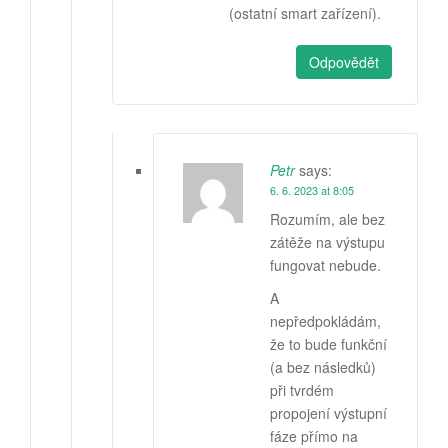
(ostatní smart zařízení).
Odpovědět
Petr
says:
6. 6. 2023 at 8:05
Rozumím, ale bez
zátěže na výstupu
fungovat nebude.
A
nepředpokládám,
že to bude funkční
(a bez následků)
při tvrdém
propojení výstupní
fáze přímo na