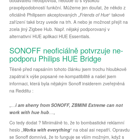
dodavatelů neodpovídá, nebude to s vysokou
pravpěpodobností funkční. Můžeme jen doufat, že někdo z
oficiálně Philipsem akceptovaných „
Friends of Hue
“ takové
zařízení také brzy uvede na trh. A nebo je možnost přejít na
zcela jiný Zigbee Hub. Např. nějaký podporovaný v
alternativní HUE aplikaci HUE Essentials.
SONOFF neoficiálně potvrzuje ne-
podporu Philips HUE Bridge
Těsně před napsáním tohoto článku jsem trochu hloubkově
zapátral k výše popsané ne-kompatibilitě a našel jsem
informaci, která byla nějakým Sonoff insiderem zveřejněná
na Redditu :
„
…
i am sherry from SONOFF, ZBMINI Extreme can not
work with hue hub
…
„
Co tedy dodat ? Minimálně to, že to bombastické reklamní
heslo „
Works with everything
“ na obal asi nepatří. Opravdu
se Sonoff domnívá, že to funguje se vším možným, když s