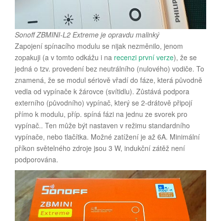
Sonoff ZBMINI-L2 Extreme je opravdu malinký
Zapojení spínacího modulu se nijak nezměnilo, jenom
zopakuji (a v tomto odkážu i na
recenzi první verze
), že se
jedná o tzv. provedení bez neutrálního (nulového) vodiče. To
znamená, že se modul sériově vřadí do fáze, která původně
vedla od vypínače k žárovce (svítidlu). Zůstává podpora
externího (původního) vypínač, který se 2-drátově připojí
přímo k modulu, příp. spíná fázi na jednu ze svorek pro
vypínač.. Ten může být nastaven v režimu standardního
vypínače, nebo tlačítka. Možné zatížení je až 6A. Minimální
příkon světelného zdroje jsou 3 W, indukční zátěž není
podporována.