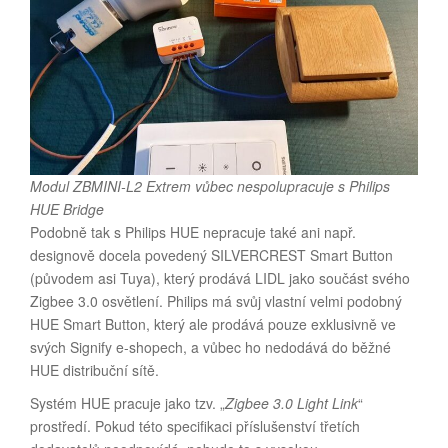
Modul ZBMINI-L2 Extrem vůbec nespolupracuje s Philips
HUE Bridge
Podobně tak s Philips HUE nepracuje také ani např.
designově docela povedený SILVERCREST Smart Button
(původem asi Tuya), který prodává LIDL jako součást svého
Zigbee 3.0 osvětlení. Philips má svůj vlastní velmi podobný
HUE Smart Button, který ale prodává pouze exklusivně ve
svých Signify e-shopech, a vůbec ho nedodává do běžné
HUE distribuční sítě.
Systém HUE pracuje jako tzv. „
Zigbee 3.0 Light Link
“
prostředí. Pokud této specifikaci příslušenství třetích