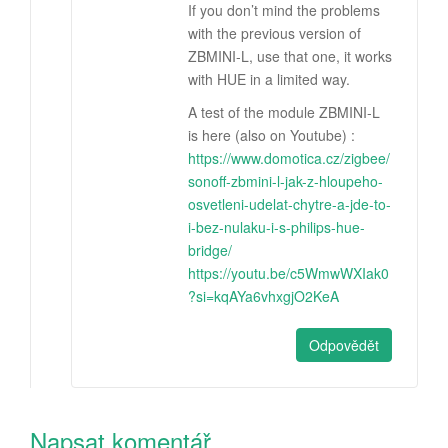
If you don’t mind the problems
with the previous version of
ZBMINI-L, use that one, it works
with HUE in a limited way.
A test of the module ZBMINI-L
is here (also on Youtube) :
https://www.domotica.cz/zigbee/
sonoff-zbmini-l-jak-z-hloupeho-
osvetleni-udelat-chytre-a-jde-to-
i-bez-nulaku-i-s-philips-hue-
bridge/
https://youtu.be/c5WmwWXIak0
?si=kqAYa6vhxgjO2KeA
Odpovědět
Napsat komentář