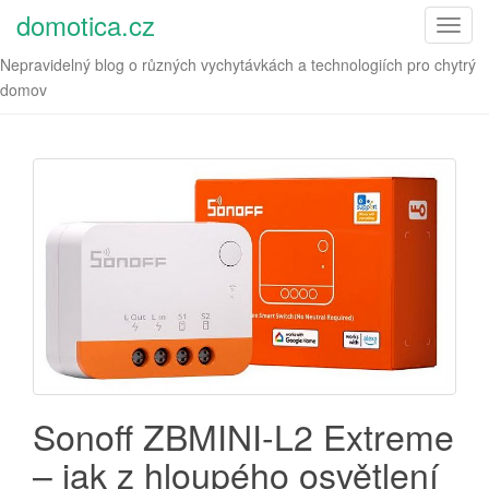
domotica.cz
T
o
Nepravidelný blog o různých vychytávkách a technologiích pro chytrý
g
domov
g
l
e
n
a
v
i
g
a
t
i
o
n
Sonoff ZBMINI-L2 Extreme
– jak z hloupého osvětlení