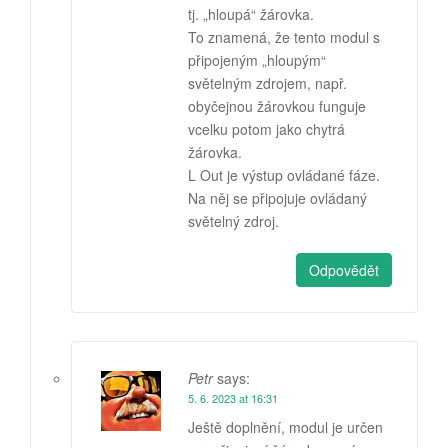
tj. „hloupá“ žárovka.
To znamená, že tento modul s
připojeným „hloupým“
světelným zdrojem, např.
obyčejnou žárovkou funguje
vcelku potom jako chytrá
žárovka.
L Out je výstup ovládané fáze.
Na něj se připojuje ovládaný
světelný zdroj.
Odpovědět
Petr
says:
5. 6. 2023 at 16:31
Ještě doplnění, modul je určen