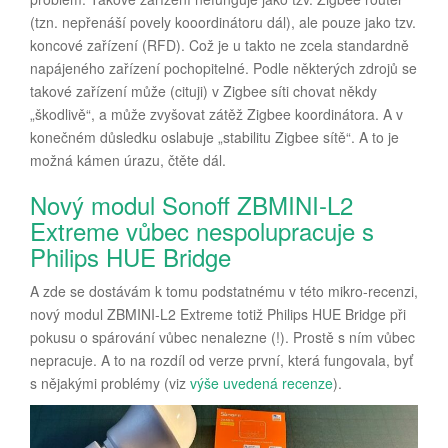
(tzn. nepřenáší povely kooordinátoru dál), ale pouze jako tzv.
koncové zařízení (RFD). Což je u takto ne zcela standardně
napájeného zařízení pochopitelné. Podle některých zdrojů se
takové zařízení může (cituji) v Zigbee síti chovat někdy
„škodlivě“, a může zvyšovat zátěž Zigbee koordinátora. A v
konečném důsledku oslabuje „stabilitu Zigbee sítě“. A to je
možná kámen úrazu, čtěte dál.
Nový modul Sonoff ZBMINI-L2
Extreme vůbec nespolupracuje s
Philips HUE Bridge
A zde se dostávám k tomu podstatnému v této mikro-recenzi,
nový modul ZBMINI-L2 Extreme totiž Philips HUE Bridge při
pokusu o spárování vůbec nenalezne (!). Prostě s ním vůbec
nepracuje. A to na rozdíl od verze první, která fungovala, byť
s nějakými problémy (viz
výše uvedená recenze
).