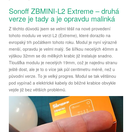
Sonoff ZBMINI-L2 Extreme – druhá
verze je tady a je opravdu malinká
Z těchto důvodů jsem se velmi těšil na nové provedení
tohoto modulu ve verzi L2 (Extreme), které dorazilo na
evropský trh počátkem tohoto roku. Modul je nyní výrazně
menší, opravdu je velmi malý. Se šířkou necelých 40mm a
výškou 32mm se do mělkých krabic již instaluje snadno.
Tloušťka modulu je necelých 19mm, což je najednu stranu
ještě dost, ale je to o více jak půl centimetru méně, než u
původní verze. To je velký progres. Modul se tak většinou
pod vypínač a elektrické kabely do běžné krabice obvykle
vejde již bez větších problémů.