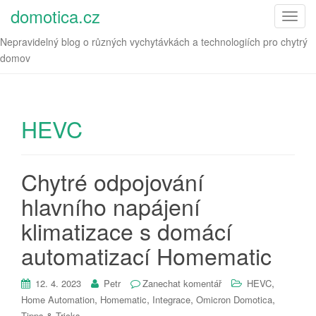
domotica.cz
T
o
Nepravidelný blog o různých vychytávkách a technologiích pro chytrý
g
domov
g
l
e
n
HEVC
a
v
i
Chytré odpojování
g
hlavního napájení
a
t
klimatizace s domácí
i
o
automatizací Homematic
n
,
12. 4. 2023
Petr
Zanechat komentář
HEVC
,
,
,
,
Home Automation
Homematic
Integrace
Omicron Domotica
Tipps & Tricks