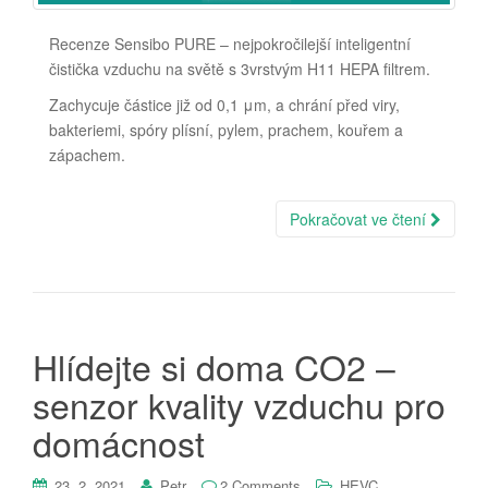
Recenze Sensibo PURE – nejpokročilejší inteligentní
čistička vzduchu na světě s 3vrstvým H11 HEPA filtrem.
Zachycuje částice již od 0,1 μm, a chrání před viry,
bakteriemi, spóry plísní, pylem, prachem, kouřem a
zápachem.
Pokračovat ve čtení
Hlídejte si doma CO2 –
senzor kvality vzduchu pro
domácnost
,
23. 2. 2021
Petr
2 Comments
HEVC