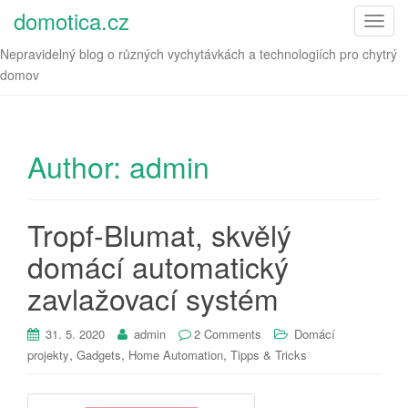
domotica.cz
T
o
Nepravidelný blog o různých vychytávkách a technologiích pro chytrý
g
domov
g
l
e
n
Author:
admin
a
v
i
Tropf-Blumat, skvělý
g
domácí automatický
a
t
zavlažovací systém
i
o
31. 5. 2020
admin
2 Comments
Domácí
n
,
,
,
projekty
Gadgets
Home Automation
Tipps & Tricks