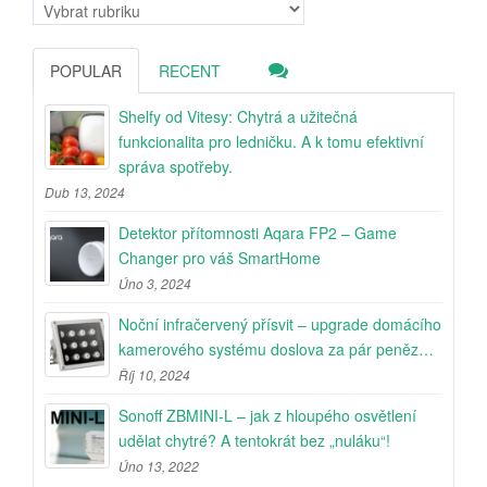
Rubriky
POPULAR
RECENT
Shelfy od Vitesy: Chytrá a užitečná
funkcionalita pro ledničku. A k tomu efektivní
správa spotřeby.
Dub 13, 2024
Detektor přítomnosti Aqara FP2 – Game
Changer pro váš SmartHome
Úno 3, 2024
Noční infračervený přísvit – upgrade domácího
kamerového systému doslova za pár peněz…
Říj 10, 2024
Sonoff ZBMINI-L – jak z hloupého osvětlení
udělat chytré? A tentokrát bez „nuláku“!
Úno 13, 2022