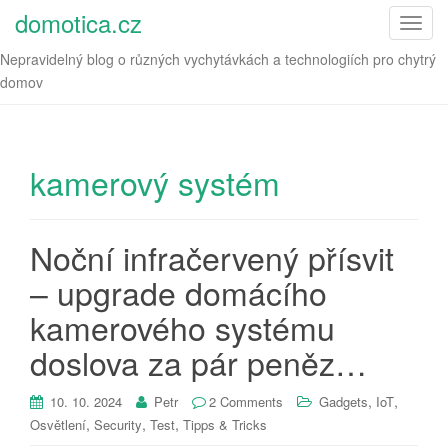
domotica.cz
T
o
Nepravidelný blog o různých vychytávkách a technologiích pro chytrý
g
domov
g
l
e
n
kamerový systém
a
v
i
Noční infračervený přísvit
g
– upgrade domácího
a
t
kamerového systému
i
o
doslova za pár peněz…
n
,
,
10. 10. 2024
Petr
2 Comments
Gadgets
IoT
,
,
,
Osvětlení
Security
Test
Tipps & Tricks