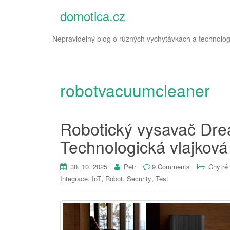
domotica.cz
Nepravidelný blog o různých vychytávkách a technolog
robotvacuumcleaner
Robotický vysavač Dre
Technologická vlajkov
30. 10. 2025
Petr
9 Comments
Chytré 
,
,
,
,
Integrace
IoT
Robot
Security
Test