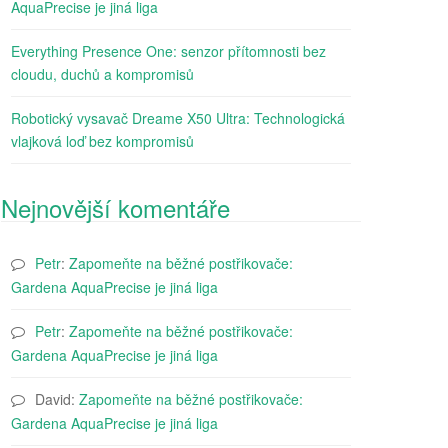
AquaPrecise je jiná liga
Everything Presence One: senzor přítomnosti bez
cloudu, duchů a kompromisů
Robotický vysavač Dreame X50 Ultra: Technologická
vlajková loď bez kompromisů
Nejnovější komentáře
Petr
:
Zapomeňte na běžné postřikovače:
Gardena AquaPrecise je jiná liga
Petr
:
Zapomeňte na běžné postřikovače:
Gardena AquaPrecise je jiná liga
David
:
Zapomeňte na běžné postřikovače:
Gardena AquaPrecise je jiná liga