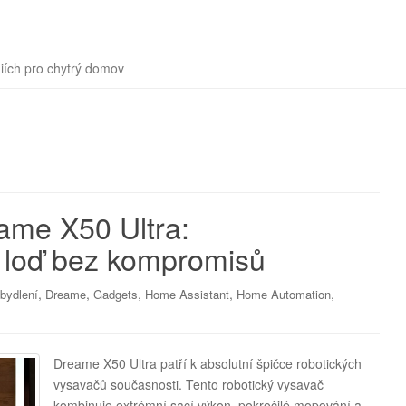
iích pro chytrý domov
ame X50 Ultra:
á loď bez kompromisů
,
,
,
,
,
bydlení
Dreame
Gadgets
Home Assistant
Home Automation
Dreame X50 Ultra patří k absolutní špičce robotických
vysavačů současnosti. Tento robotický vysavač
kombinuje extrémní sací výkon, pokročilé mopování a