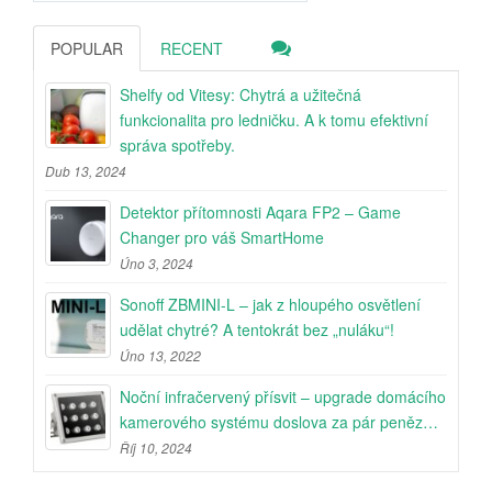
POPULAR
RECENT
Shelfy od Vitesy: Chytrá a užitečná
funkcionalita pro ledničku. A k tomu efektivní
správa spotřeby.
Dub 13, 2024
Detektor přítomnosti Aqara FP2 – Game
Changer pro váš SmartHome
Úno 3, 2024
Sonoff ZBMINI-L – jak z hloupého osvětlení
udělat chytré? A tentokrát bez „nuláku“!
Úno 13, 2022
Noční infračervený přísvit – upgrade domácího
kamerového systému doslova za pár peněz…
Říj 10, 2024