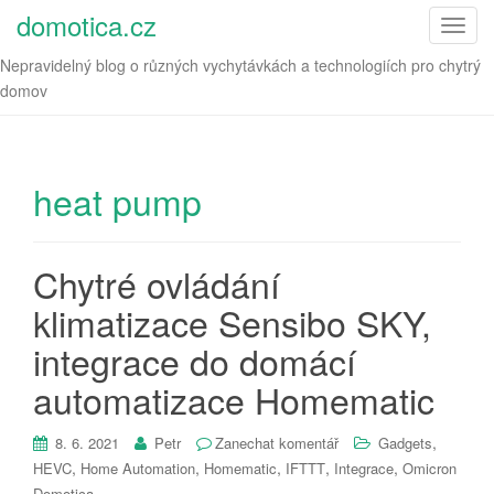
domotica.cz
T
o
Nepravidelný blog o různých vychytávkách a technologiích pro chytrý
g
domov
g
l
e
n
heat pump
a
v
i
Chytré ovládání
g
klimatizace Sensibo SKY,
a
t
integrace do domácí
i
o
automatizace Homematic
n
,
8. 6. 2021
Petr
Zanechat komentář
Gadgets
,
,
,
,
,
HEVC
Home Automation
Homematic
IFTTT
Integrace
Omicron
Domotica