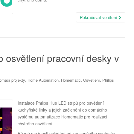
Pokračovat ve čtení
o osvětlení pracovní desky v
,
,
,
,
omácí projekty
Home Automation
Homematic
Osvětlení
Philips
Instalace Philips Hue LED stripů pro osvětlení
kuchyňské linky a jejich začlenění do domácího
systému automatizace Homematic pro realizaci
chytrého osvětlení.
Různé možnosti ovládání od konvenčního vypínače,