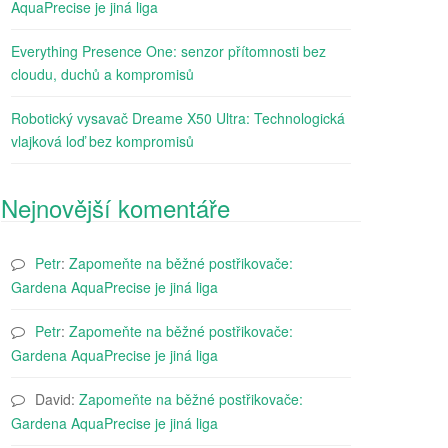
AquaPrecise je jiná liga
Everything Presence One: senzor přítomnosti bez
cloudu, duchů a kompromisů
Robotický vysavač Dreame X50 Ultra: Technologická
vlajková loď bez kompromisů
Nejnovější komentáře
Petr
:
Zapomeňte na běžné postřikovače:
Gardena AquaPrecise je jiná liga
Petr
:
Zapomeňte na běžné postřikovače:
Gardena AquaPrecise je jiná liga
David
:
Zapomeňte na běžné postřikovače:
Gardena AquaPrecise je jiná liga