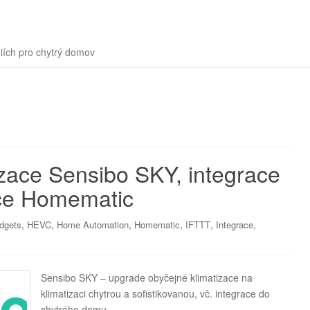
iích pro chytrý domov
izace Sensibo SKY, integrace
ce Homematic
,
,
,
,
,
,
dgets
HEVC
Home Automation
Homematic
IFTTT
Integrace
Sensibo SKY – upgrade obyčejné klimatizace na
klimatizaci chytrou a sofistikovanou, vč. integrace do
chytrého domu.